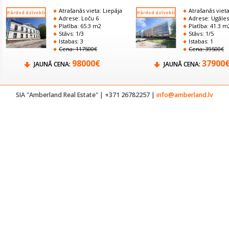
Atrašanās vieta: Liepāja
Atrašanās vieta
Pārdod dzīvokli
Pārdod dzīvokli
Adrese: Loču 6
Adrese: Ugāles
Platība: 65.3 m2
Platība: 41.3 m
Stāvs: 1/3
Stāvs: 1/5
Istabas: 3
Istabas: 1
Cena:
117500€
Cena:
39500€
98000€
37900
JAUNĀ CENA:
JAUNĀ CENA:
SIA "Amberland Real Estate" | +371 26782257 |
info@amberland.lv