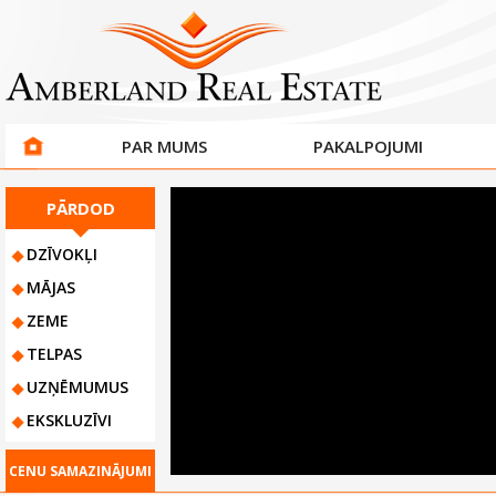
PAR MUMS
PAKALPOJUMI
PĀRDOD
DZĪVOKĻI
MĀJAS
ZEME
TELPAS
UZŅĒMUMUS
EKSKLUZĪVI
CENU SAMAZINĀJUMI